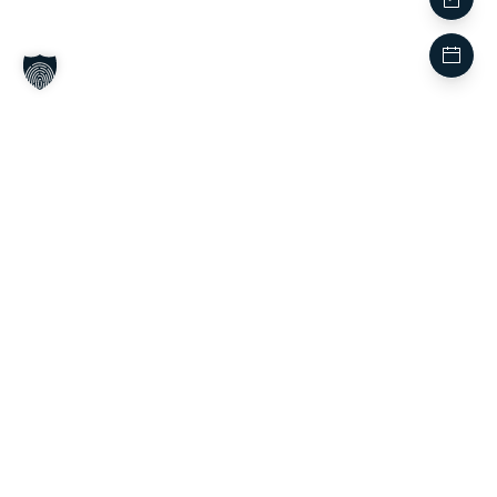
WINDHUND-AUSLAUF: BEWEGUNG OHNE RISIKO
MODERIERTER
HUNDEAUSLAUF
– FREIER
AUSLAUF FÜR WINDHUNDE IN
ENTSPANNTER ATMOSPHÄRE
Als Ergänzung zu unserer
Rennbahn
bietet unser
moderierter Windhund-Auslauf
einen besonderen
Treffpunkt für all jene, die Windhunde lieben – und für die,
die das besondere Erlebnis mit ihnen teilen möchten.
Hier können die Hunde ihrer Leidenschaft nachgehen und