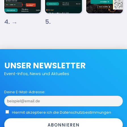
4. →
5.
UNSER NEWSLETTER
Event-Infos, News und Aktuelles
Deine E-Mail-Adresse:
Hiermit akzeptiere ich die Datenschutzbestimmungen